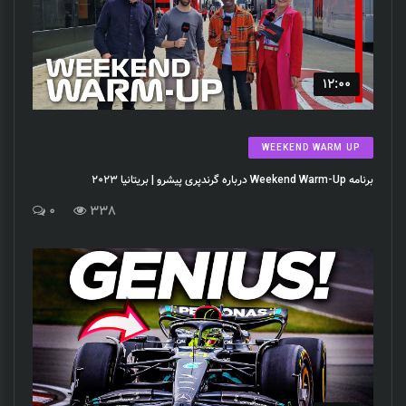
12:00
WEEKEND WARM UP
برنامه Weekend Warm-Up درباره گرندپری پیشرو | بریتانیا 2023
0
338