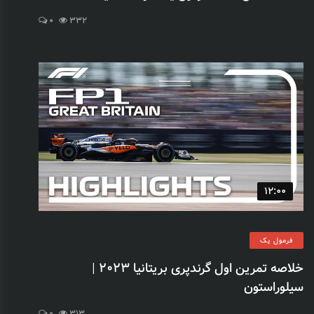
0
332
12:00
فرمول یک
خلاصه تمرین اول گرندپری بریتانیا 2023 |
سیلوراستون
0
313