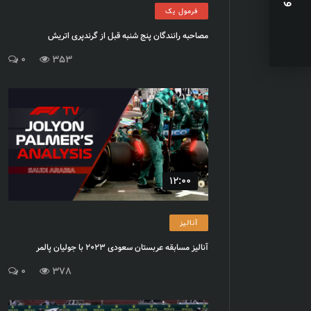
فرمول یک
مصاحبه رانندگان پنج شنبه قبل از گرندپری اتریش
0
353
12:00
آنالیز
آنالیز مسابقه عربستان سعودی 2023 با جولیان پالمر
0
378