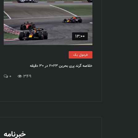
12:00
فرمول یک
خلاصه گرند پری بحرین 2023 در 30 دقیقه
0
349
خبرنامه