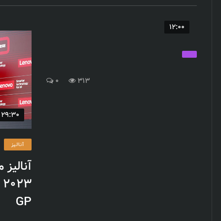
12:00
0
313
29:30
آنالیز
آنالیز 
GP