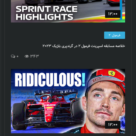
12:00
فرمول 2
خلاصه مسابقه اسپرینت فرمول 2 در گرندپری بلژیک 2023
0
343
12:00