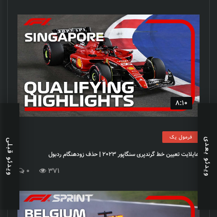
8:10
فرمول یک
ویدئو بعدی
ویدئو قبلی
هایلایت تعیین خط گرندپری سنگاپور 2023 | حذف زودهنگام ردبول
0
371