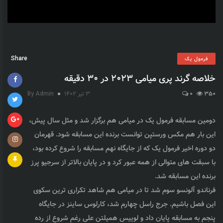
Share
فرمول یک
خلاصه گرند پری میامی 2023 در 30 دقیقه
350
0
3 تیر 1402
By Admin
دومين مسابقه فرمول يک در ميامى هم برگزار شد و مثل سال پيش،
اين بار هم مكس ورستپن توانست برنده اين مسابقه شود. قهرمان
دو دوره اخير فرمول يک كه از جايگاه نهم مسابقه را شروع كرده بود،
با سبقت هاى متوالى از همه عبور كرد و در پايان بالاتر از سرجيو پرز
برنده اين مسابقه شد.
فرناندو آلونسو سوم شد تا در ميامى هم شاهد تكرارى ترين سكوى
اين فصل باشيم. جرج راسل چهارم شد، كارلوس ساينز در جايگاه
پنجم به مسابقه پايان داد و لوييس هميلتن على رغم شروع از رده