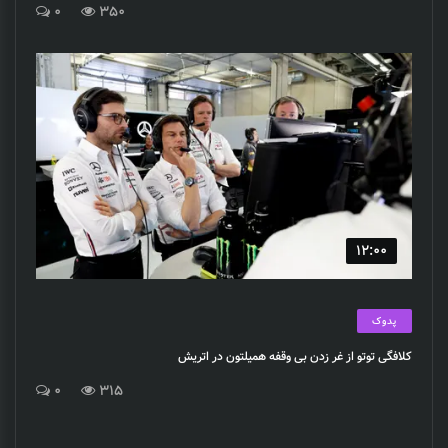
0
350
12:00
پدوک
کلافگی توتو از غر زدن بی وقفه همیلتون در اتریش
0
315