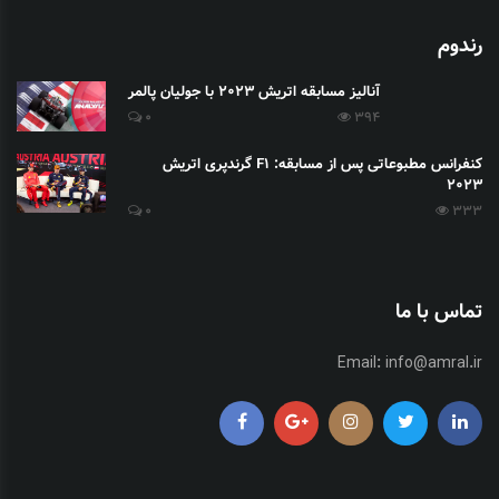
رندوم
آنالیز مسابقه اتریش 2023 با جولیان پالمر
0
394
کنفرانس مطبوعاتی پس از مسابقه: F1 گرندپری اتریش
2023
0
333
تماس با ما
Email:
info@amral.ir