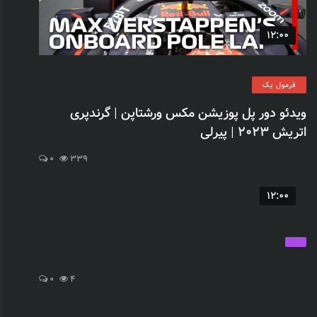
12:00
فرمول یک
ویدئو دور پل پوزیشن مکس ورشتاپن | گرندپری
اتریش 2023 | پیرلی
0
339
12:00
0
4