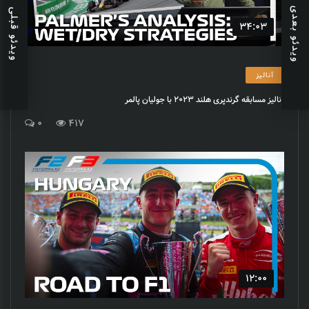
ویدئو بعدی
ویدئو قبلی
34:03
آنالیز
آنالیز مسابقه گرندپری هلند 2023 با جولیان پالمر
0
417
12:00