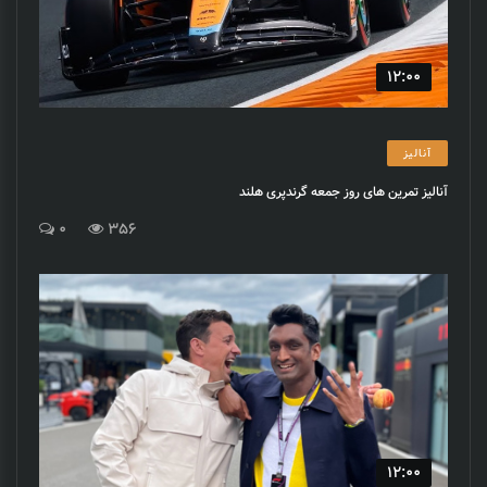
12:00
آنالیز
آنالیز تمرین های روز جمعه گرندپری هلند
0
356
12:00