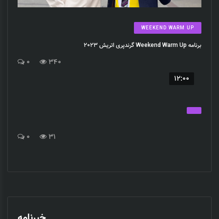
WEEKEND WARM UP
برنامه Weekend Warm Up گرندپری اتریش 2023
0
340
12:00
0
31
خبرنامه