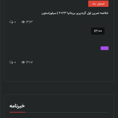
فرمول یک
خلاصه تمرین اول گرندپری بریتانیا 2023 | سیلوراستون
0
313
12:00
0
307
خبرنامه