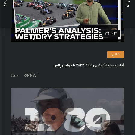
34:03
آنالیز
آنالیز مسابقه گرندپری هلند 2023 با جولیان پالمر
0
417