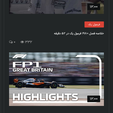
12:00
فرمول یک
خلاصه فصل 1980 فرمول یک در 52 دقیقه
0
332
12:00