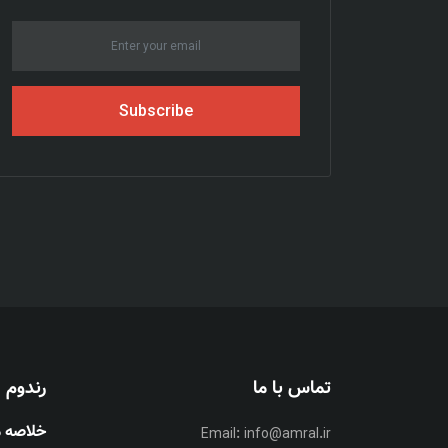
Subscribe
تماس با ما
رندوم
خلاصه م
ی :
مثل اینکه درست کار میکنه
info@amral.ir
ادمین :
Email:
تست قسمت دیدگاه ها