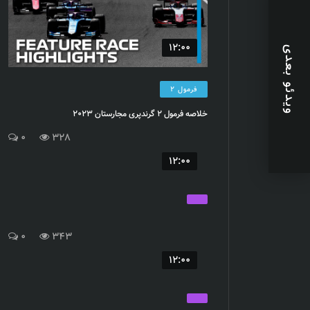
12:00
ویدئو بعدی
فرمول 2
خلاصه فرمول 2 گرندپری مجارستان 2023
0
328
12:00
0
343
12:00