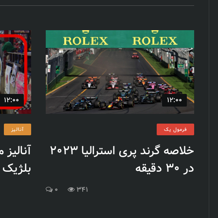
12:00
12:00
فرمول یک
آنالیز
خلاصه گرند پری استرالیا 2023
آنالیز 
در 30 دقیقه
بلژیک 1998 توسط جولیان پالمر
0
341