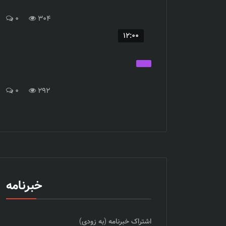
0
304
12:00
0
292
خبرنامه
اشتراک خبرنامه (به زودی)